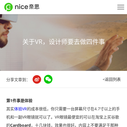
案例
关于VR，设计师要去做四件事
服务
关于
<返回列表
分享文章到：
动态
第1件事是体验
奈思美赞
其实
体验VR
的成本很低，你只需要一台屏幕尺寸在4.7寸以上的手
机和一副VR眼镜就可以了。VR眼镜最便宜的可以在淘宝上买谷歌
研究
的
Cardboard
，十几块钱，效果也很好。内容上不要满足于那种