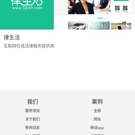
律生活
互联网在线法律服务提供商
我们
案例
服务项目
全部
关于我们
网站
新闻动态
移动app