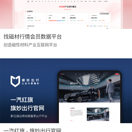
找磁材行情会员数据平台
创造磁性材料产业互联网平台
一汽红旗 - 旗妙出行官网