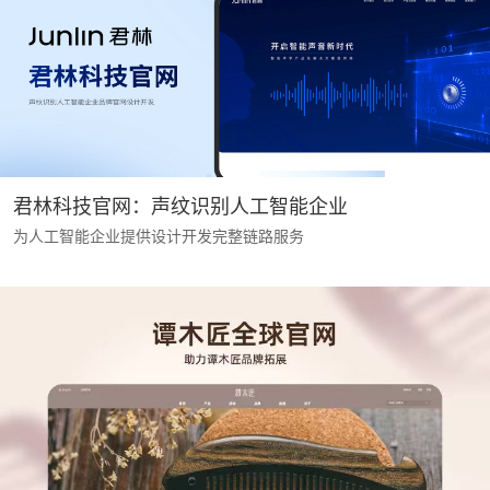
君林科技官网：声纹识别人工智能企业
为人工智能企业提供设计开发完整链路服务