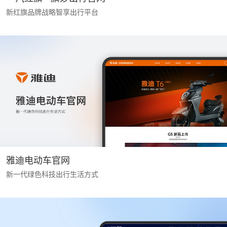
新红旗品牌战略智享出行平台
雅迪电动车官网
新一代绿色科技出行生活方式